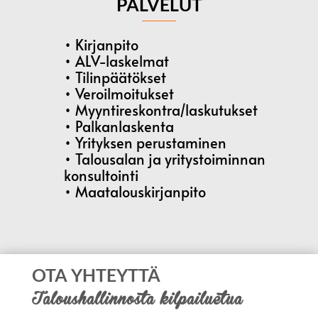
PALVELUT
• Kirjanpito
• ALV-laskelmat
• Tilinpäätökset
• Veroilmoitukset
• Myyntireskontra/laskutukset
• Palkanlaskenta
• Yrityksen perustaminen
• Talousalan ja yritystoiminnan
konsultointi
• Maatalouskirjanpito
OTA YHTEYTTÄ
Taloushallinnosta kilpailuetua