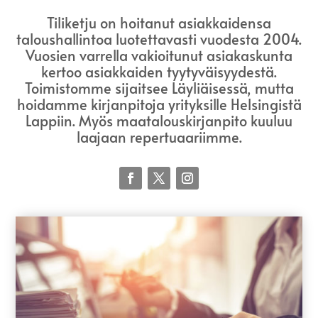
Tiliketju on hoitanut asiakkaidensa
taloushallintoa luotettavasti vuodesta 2004.
Vuosien varrella vakioitunut asiakaskunta
kertoo asiakkaiden tyytyväisyydestä.
Toimistomme sijaitsee Läyliäisessä, mutta
hoidamme kirjanpitoja yrityksille Helsingistä
Lappiin. Myös maatalouskirjanpito kuuluu
laajaan repertuaariimme.