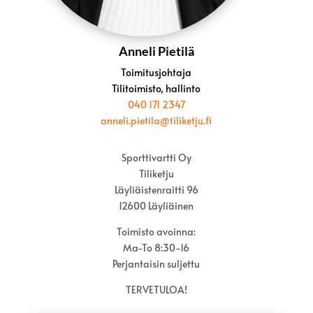
Anneli Pietilä
Toimitusjohtaja
Tilitoimisto, hallinto
040 171 2347
anneli.pietila@tiliketju.fi
Sporttivartti Oy​
Tiliketju
Läyliäistenraitti 96
12600 Läyliäinen
Toimisto avoinna:
Ma-To 8:30-16
Perjantaisin suljettu
TERVETULOA!